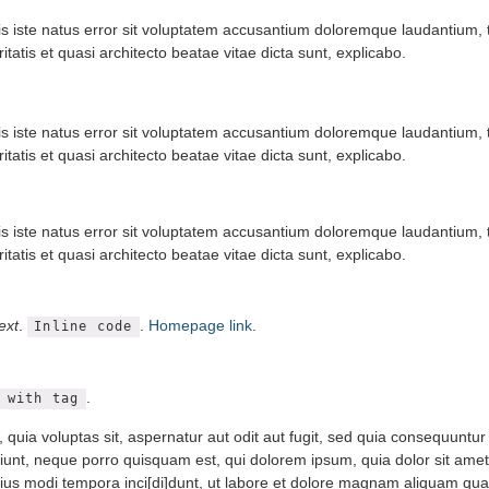
nis iste natus error sit voluptatem accusantium doloremque laudantium
ritatis et quasi architecto beatae vitae dicta sunt, explicabo.
nis iste natus error sit voluptatem accusantium doloremque laudantium
ritatis et quasi architecto beatae vitae dicta sunt, explicabo.
nis iste natus error sit voluptatem accusantium doloremque laudantium
ritatis et quasi architecto beatae vitae dicta sunt, explicabo.
text
.
.
Homepage link
.
Inline code
.
 with tag
uia voluptas sit, aspernatur aut odit aut fugit, sed quia consequuntur
unt, neque porro quisquam est, qui dolorem ipsum, quia dolor sit amet c
us modi tempora inci[di]dunt, ut labore et dolore magnam aliquam qua