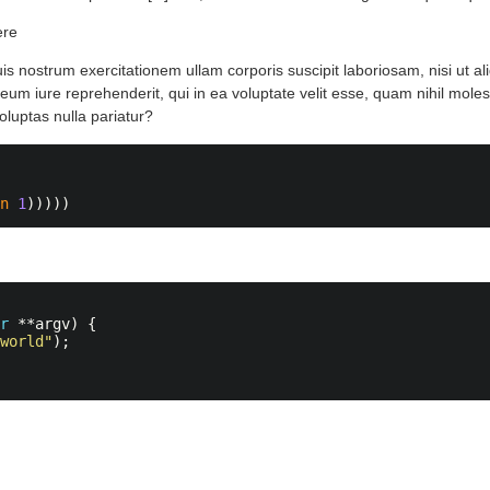
ere
s nostrum exercitationem ullam corporis suscipit laboriosam, nisi ut a
m iure reprehenderit, qui in ea voluptate velit esse, quam nihil molest
oluptas nulla pariatur?
n
1
)))))
ar
**
argv
)
{
 world"
);