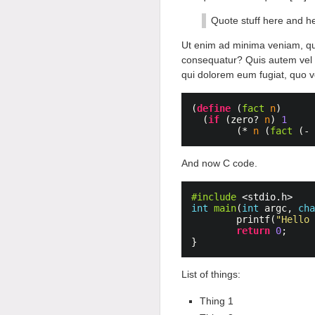
Quote stuff here and h
Ut enim ad minima veniam, qui
consequatur? Quis autem vel eu
qui dolorem eum fugiat, quo v
(
define
(
fact
n
)
(
if
(
zero?
n
)
1
(
*
n
(
fact
(
-
And now C code.
#include
<stdio.h>
int
main
(
int
argc
,
ch
printf
(
"Hello
return
0
;
}
List of things:
Thing 1