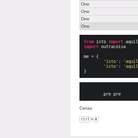
One
One
One
One
from
isto
import
aqui
import
outracoisa
me
=
{
'isto'
:
'aqui
'isto'
:
'aqui
}
Cenas
+
Ctrl
A