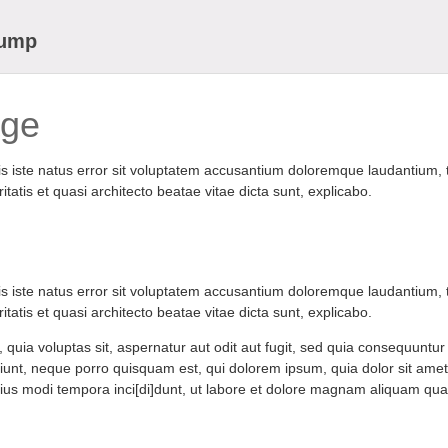
Dump
age
nis iste natus error sit voluptatem accusantium doloremque laudantium
ritatis et quasi architecto beatae vitae dicta sunt, explicabo.
nis iste natus error sit voluptatem accusantium doloremque laudantium
ritatis et quasi architecto beatae vitae dicta sunt, explicabo.
uia voluptas sit, aspernatur aut odit aut fugit, sed quia consequuntur
unt, neque porro quisquam est, qui dolorem ipsum, quia dolor sit amet c
us modi tempora inci[di]dunt, ut labore et dolore magnam aliquam qua