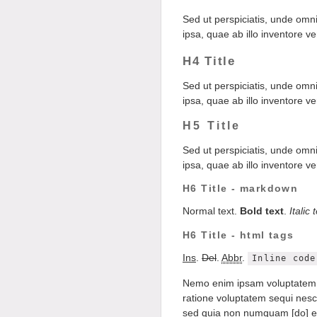
Sed ut perspiciatis, unde om
ipsa, quae ab illo inventore ve
H4 Title
Sed ut perspiciatis, unde om
ipsa, quae ab illo inventore ve
H5 Title
Sed ut perspiciatis, unde om
ipsa, quae ab illo inventore ve
H6 Title - markdown
Normal text.
Bold text
.
Italic 
H6 Title - html tags
Ins
.
Del
.
Abbr
.
Inline code
Nemo enim ipsam voluptatem, q
ratione voluptatem sequi nesci
sed quia non numquam [do] ei