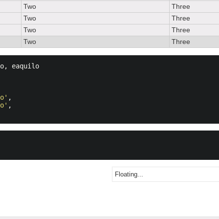
Two
Three
Two
Three
Two
Three
Two
Three
lo
,
eaquilo
lo'
,
lo'
,
Floating...